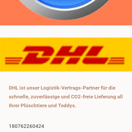
DHL ist unser Logistik-Vertrags-Partner für die
schnelle, zuverlässige und CO2-freie Lieferung all
Ihrer Plüschtiere und Teddys.
180762260424