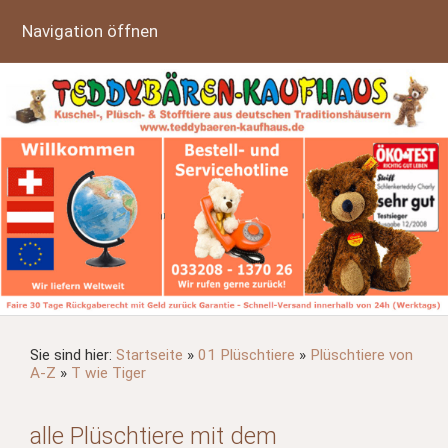
Navigation öffnen
Sie sind hier:
Startseite
»
01 Plüschtiere
»
Plüschtiere von
A-Z
»
T wie Tiger
alle Plüschtiere mit dem