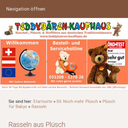
Navigation öffnen
Sie sind hier:
Startseite
»
06 Noch mehr Plüsch
»
Plüsch
für Babys
»
Rasseln
Rasseln aus Plüsch