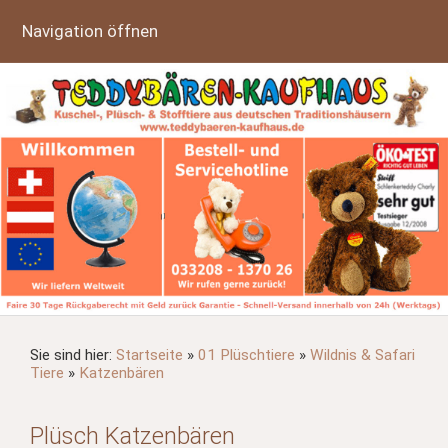
Navigation öffnen
Sie sind hier:
Startseite
»
01 Plüschtiere
»
Wildnis & Safari
Tiere
»
Katzenbären
Plüsch Katzenbären