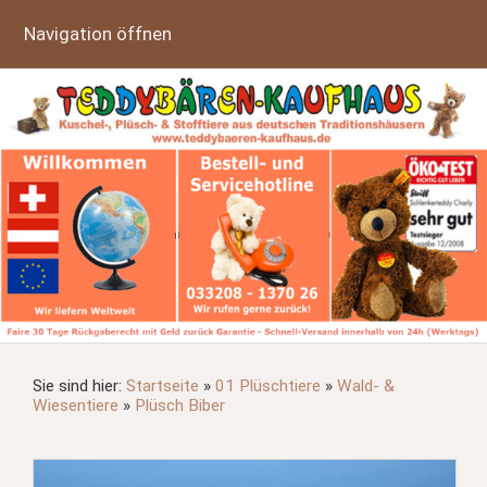
Navigation öffnen
Sie sind hier:
Startseite
»
01 Plüschtiere
»
Wald- &
Wiesentiere
»
Plüsch Biber