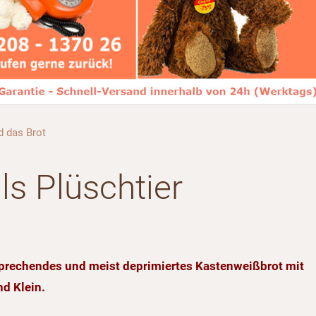
d das Brot
ls Plüschtier
 sprechendes und meist deprimiertes Kastenweißbrot mit
nd Klein.