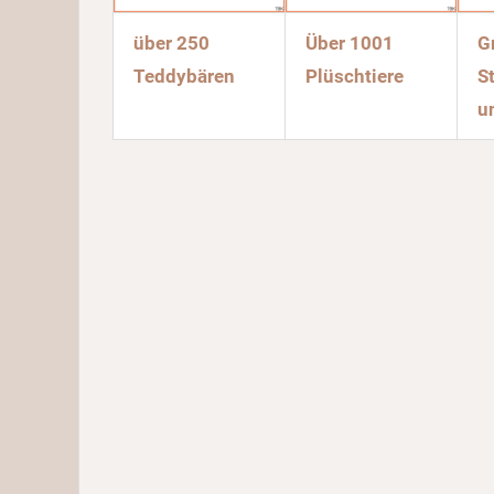
über 250
Über 1001
G
Teddybären
Plüschtiere
S
u