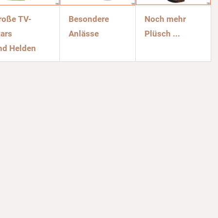
roße TV-
Besondere
Noch mehr
tars
Anlässe
Plüsch ...
nd Helden