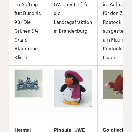
im Auftrag
(Wappentier) für
im Auftrag
für: Bündnis
die
für den Zoo
90/ Die
Landtagsfraktion
Rostock,
Grünen
Die
in Brandenburg
ausgestellt
Grüne
-
am Flughafe
Aktion zum
Rostock-
Klima
Laage
Hermal
Pinguin "UWE"
Goldfisch