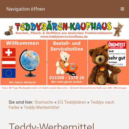
Navigation öffnen
Sie sind hier:
Startseite
»
EG Teddybären
»
Teddys nach
Farbe
»
Teddy-Werbemittel
Teddy-Werbemittel