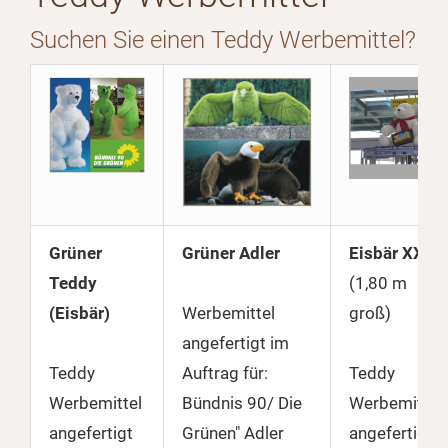
Suchen Sie einen Teddy Werbemittel?
Grüner
Grüner Adler
Eisbär XXL
Teddy
(1,80 m
(Eisbär)
Werbemittel
groß)
angefertigt im
Teddy
Auftrag für:
Teddy
Werbemittel
Bündnis 90/ Die
Werbemittel
angefertigt
Grünen" Adler
angefertigt