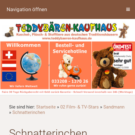
Navigation öffnen
Sie sind hier:
Startseite
»
02 Film- & TV-Stars
»
Sandmann
»
Schnatterinchen
Schnatterinchen