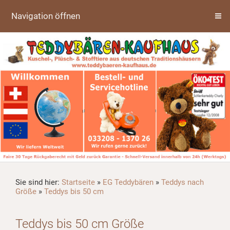
Navigation öffnen
Sie sind hier:
Startseite
»
EG Teddybären
»
Teddys nach
Größe
»
Teddys bis 50 cm
Teddys bis 50 cm Größe