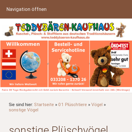
Navigation öffnen
Sie sind hier:
Startseite
»
01 Plüschtiere
»
Vögel
»
sonstige Vögel
sonstige Plüschvögel