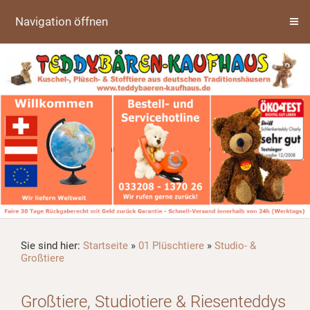
Navigation öffnen
Sie sind hier:
Startseite
»
01 Plüschtiere
»
Studio- &
Großtiere
Großtiere, Studiotiere & Riesenteddys