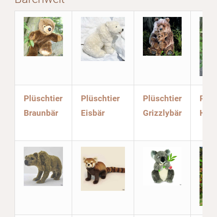
Plüschtier
Plüschtier
Plüschtier
Plüs
Braunbär
Eisbär
Grizzlybär
Honi