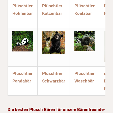
Plüschtier
Plüschtier
Plüschtier
Plüs
Höhlenbär
Katzenbär
Koalabär
Krag
Plüschtier
Plüschtier
Plüschtier
sons
Pandabär
Schwarzbär
Waschbär
Bäre
Phan
Die besten Plüsch Bären für unsere Bärenfreunde-