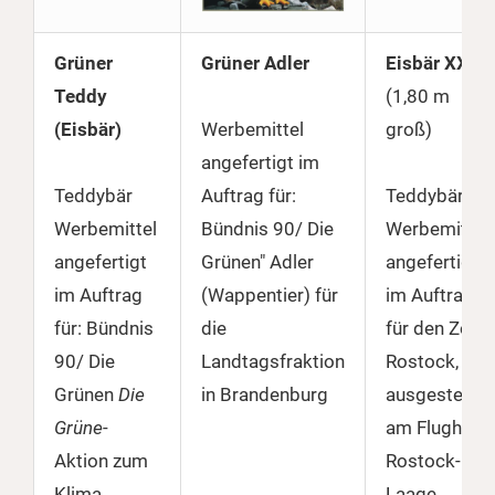
Grüner
Grüner Adler
Eisbär XXL
Teddy
(1,80 m
(Eisbär)
Werbemittel
groß)
angefertigt im
Teddybär
Auftrag für:
Teddybär
Werbemittel
Bündnis 90/ Die
Werbemittel
angefertigt
Grünen" Adler
angefertigt
im Auftrag
(Wappentier) für
im Auftrag
für: Bündnis
die
für den Zoo
90/ Die
Landtagsfraktion
Rostock,
Grünen
Die
in Brandenburg
ausgestellt
Grüne
-
am Flughafe
Aktion zum
Rostock-
Klima
Laage