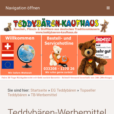
Navigation öffnen
Sie sind hier:
Startseite
»
EG Teddybären
»
Topseller
Teddybären
»
TB-Werbemittel
Teddybären-Werbemittel